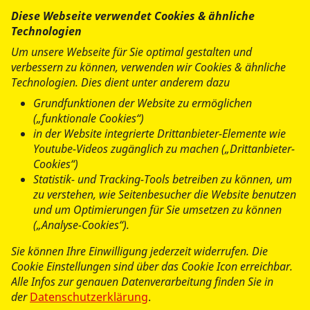
Diese Webseite verwendet Cookies & ähnliche
Rettungsdienst
Technologien
Um unsere Webseite für Sie optimal gestalten und
ASB-Schulen Bayern
verbessern zu können, verwenden wir Cookies & ähnliche
Technologien. Dies dient unter anderem dazu
BayZBE
Grundfunktionen der Website zu ermöglichen
(„funktionale Cookies“)
in der Website integrierte Drittanbieter-Elemente wie
Erste-Hilfe-Kurse
Youtube-Videos zugänglich zu machen („Drittanbieter-
Cookies“)
Erste Hilfe mit Selbstschutzinhalten
Statistik- und Tracking-Tools betreiben zu können, um
zu verstehen, wie Seitenbesucher die Website benutzen
und um Optimierungen für Sie umsetzen zu können
Schulsanitätsdienst
(„Analyse-Cookies“).
Wünschewagen
Sie können Ihre Einwilligung jederzeit widerrufen. Die
Cookie Einstellungen sind über das Cookie Icon erreichbar.
Alle Infos zur genauen Datenverarbeitung finden Sie in
der
Datenschutzerklärung
.