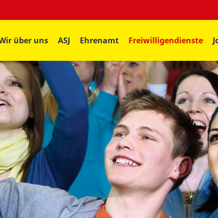
Wir über uns
ASJ
Ehrenamt
Freiwilligendienste
J